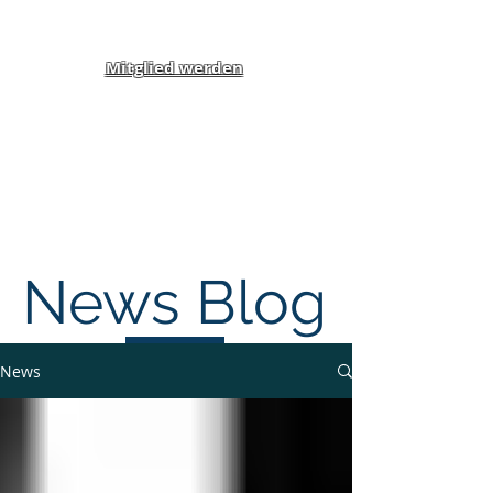
Mitglied werden
Klippel-Feil-Syndrom
Inklusion von Menschen
mit Behinderung und
Benachteiligung e.V.
News Blog
News