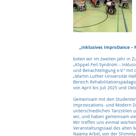
„Inklusives ImproDance – P
boten wir im zweiten Jahr in 
„Klippel-Feil-Syndrom – Inklu
und Benachteiligung e.V.“ mit 
„Martin-Luther-Universität Hal
Bereich Rehabilitationspädago
von April bis Juli 2025 und O
Gemeinsam mit den Studenten e
Improvisations- und Modern D
unterschiedlichen Tanzstilen
wir, und haben gemeinsam vi
Wir treffen uns einmal wöchent
Veranstaltungssaal des alten
Naàma Arbel, von der Shimmy-T