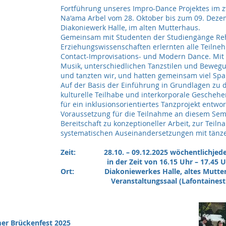
Fortführung unseres Impro-Dance Projektes im z
Na'ama Arbel vom 28. Oktober bis zum 09. Deze
Diakoniewerk Halle, im alten Mutterhaus.
Gemeinsam mit Studenten der Studiengänge Re
Erziehungswissenschaften erlernten alle Teilneh
Contact-Improvisations- und Modern Dance. Mit
Musik, unterschiedlichen Tanzstilen und Beweg
und tanzten wir, und hatten gemeinsam viel Sp
Auf der Basis der Einführung in Grundlagen zu
kulturelle Teilhabe und interkorporale Geschehe
für ein inklusionsorientiertes Tanzprojekt entwo
Voraussetzung für die Teilnahme an diesem Sem
Bereitschaft zu konzeptioneller Arbeit, zur Teil
systematischen Auseinandersetzungen mit tänze
Zeit: 28.10. – 09.12.2025 wöchentlichjede
in der Zeit von 16.15 Uhr – 17.45 U
Ort: Diakoniewerkes Halle, alt
Veranstaltungssaal (Lafontainestraße
er Brückenfest 2025