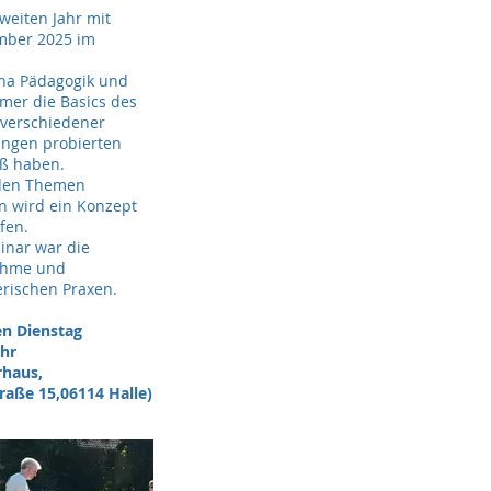
weiten Jahr mit
mber 2025 im
ha Pädagogik und
mer die Basics des
 verschiedener
ungen probierten
aß haben.
 den Themen
n wird ein Konzept
rfen.
inar war die
nahme und
rischen Praxen.
n Dienstag
hr
es Mutterhaus,
 15,06114 Halle)