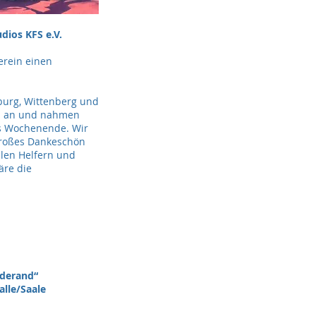
dios KFS e.V.
erein einen
burg, Wittenberg und
en an und nahmen
es Wochenende. Wir
 großes Dankeschön
llen Helfern und
äre die
derand“
le/Saale