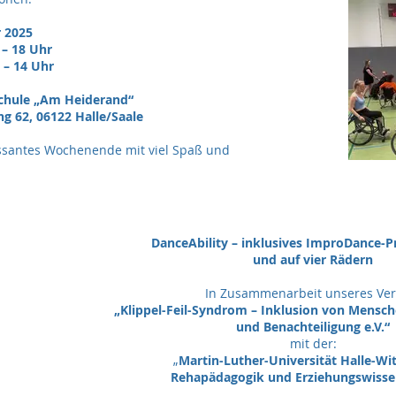
 2025
 – 18 Uhr
 14 Uhr
hule „Am Heiderand“
2, 06122 Halle/Saale
ssantes Wochenende mit viel Spaß und
DanceAbility – inklusives ImproDance-P
und auf vier Rädern
In Zusammenarbeit unseres Ver
„Klippel-Feil-Syndrom – Inklusion von Mensc
und Benachteiligung e.V.“
mit der:
„
Martin-Luther-Universität Halle-Wi
Rehapädagogik und Erziehungswisse