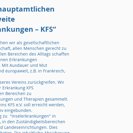
 hauptamtlichen
weite
rankungen – KFS“
hen wir als gesellschaftlichen
schaft, allen Menschen gerecht zu
llen Bereichen des Alltags schaffen
tenen Erkrankungen
. Mit Ausdauer und Mut
 europaweit, z.B. in Frankreich,
nseres Vereins zurückgreifen. Wir
r Erkrankung KFS
sen Bereichen zu
lungen und Therapien gesammelt.
s KFS e.V. soll erreicht werden,
siv eingebunden.
ung zu "Inselerkrankungen" in
, in den Zuständigkeitsbereichen
 Landeseinrichtungen. Dies
boten. Die inhaltliche Absicherung