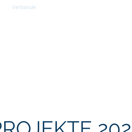
e
Verbände
KFS & Beratung
Termine
Klippel-Feil-
Inklusion von Mens
Behinderung und Benacht
PROJEKTE 202