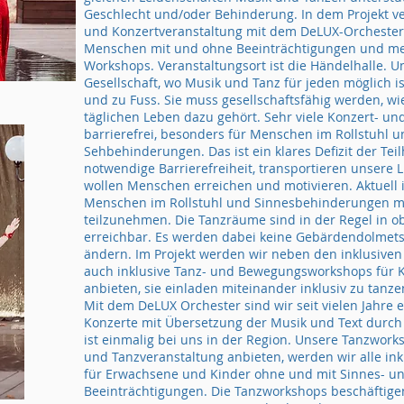
Geschlecht und/oder Behinderung. In dem Projekt ver
und Konzertveranstaltung mit dem DeLUX-Orchester i
Menschen mit und ohne Beeinträchtigungen und mehr
Workshops. Veranstaltungsort ist die Händelhalle. Uns
Gesellschaft, wo Musik und Tanz für jeden möglich is
und zu Fuss. Sie muss gesellschaftsfähig werden, w
täglichen Leben dazu gehört. Sehr viele Konzert- un
barrierefrei, besonders für Menschen im Rollstuhl u
Sehbehinderungen. Das ist ein klares Defizit der Tei
notwendige Barrierefreiheit, transportieren unsere
wollen Menschen erreichen und motivieren. Aktuell 
Menschen im Rollstuhl und Sinnesbehinderungen m
teilzunehmen. Die Tanzräume sind in der Regel in o
erreichbar. Es werden dabei keine Gebärdendolmet
ändern. Im Projekt werden wir neben den inklusive
auch inklusive Tanz- und Bewegungsworkshops für 
anbieten, sie einladen miteinander inklusiv zu ta
Mit dem DeLUX Orchester sind wir seit vielen Jahre en
Konzerte mit Übersetzung der Musik und Text durc
ist einmalig bei uns in der Region. Unsere Tanzworks
und Tanzveranstaltung anbieten, werden wir alle ink
für Erwachsene und Kinder ohne und mit Sinnes- un
Beeinträchtigungen. Die Tanzworkshops beschäftig