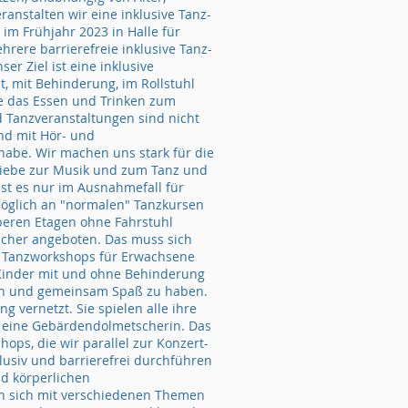
anstalten wir eine inklusive Tanz-
m Frühjahr 2023 in Halle für
ere barrierefreie inklusive Tanz-
er Ziel ist eine inklusive
t, mit Behinderung, im Rollstuhl
ie das Essen und Trinken zum
d Tanzveranstaltungen sind nicht
nd mit Hör- und
lhabe. Wir machen uns stark für die
 Liebe zur Musik und zum Tanz und
ist es nur im Ausnahmefall für
öglich an "normalen" Tanzkursen
beren Etagen ohne Fahrstuhl
scher angeboten. Das muss sich
n Tanzworkshops für Erwachsene
Kinder mit und ohne Behinderung
nzen und gemeinsam Spaß zu haben.
g vernetzt. Sie spielen alle ihre
h eine Gebärdendolmetscherin. Das
hops, die wir parallel zur Konzert-
lusiv und barrierefrei durchführen
d körperlichen
en sich mit verschiedenen Themen