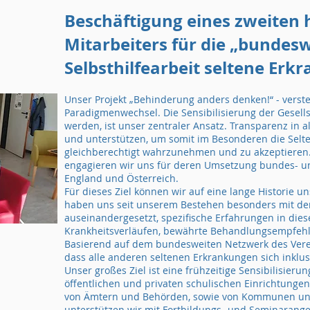
Beschäftigung eines zweiten
Mitarbeiters für die „bundes
Selbsthilfearbeit seltene Erk
Unser Projekt „Behinderung anders denken!“ - verste
Paradigmenwechsel. Die Sensibilisierung der Gesell
werden, ist unser zentraler Ansatz. Transparenz in a
und unterstützen, um somit im Besonderen die Sel
gleichberechtigt wahrzunehmen und zu akzeptieren
engagieren wir uns für deren Umsetzung bundes- und
England und Österreich.
Für dieses Ziel können wir auf eine lange Historie u
haben uns seit unserem Bestehen besonders mit de
auseinandergesetzt, spezifische Erfahrungen in die
Krankheitsverläufen, bewährte Behandlungsempfeh
Basierend auf dem bundesweiten Netzwerk des Verein
dass alle anderen seltenen Erkrankungen sich inklu
Unser großes Ziel ist eine frühzeitige Sensibilisier
öffentlichen und privaten schulischen Einrichtungen
von Ämtern und Behörden, sowie von Kommunen und
unterstützen wir mit Fortbildungs- und Seminarange