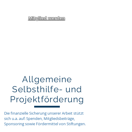
Mitglied werden
Klippel-Feil-Syndrom
Inklusion von Menschen
mit Behinderung und
Benachteiligung e.V.
Allgemeine
Selbsthilfe- und
Projektförderung
Die finanzielle Sicherung unserer Arbeit stützt
sich u.a. auf: Spenden, Mitgliedsbeiträge,
Sponsoring sowie Fördermittel von Stiftungen.