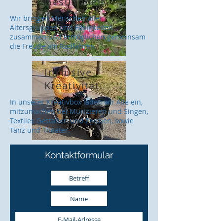
Gesundheit
Wir bringen Menschen aller
Altersgruppen und Fähigkeiten
zusammen und ermöglichen gemeinsam
die Freude am Radfahren.
Inklusive
Kreativität
In unserer Kreativbox laden wir Alle ein,
mitzumachen bei Musizieren und Singen,
Textiles Gestalten und Zeichen, sowie
Tanz und Theater.
Kontaktformular