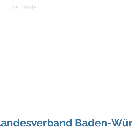
e
Verbände
KFS & Beratung
Termine
Klippel-Feil-
Inklusion von Mens
Behinderung und Benacht
Landesverband Baden-Wür