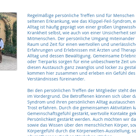
Regelmäßige persönliche Treffen sind für Menschen 
seltenen Erkrankung, wie das Klippel-Feil-Syndrom, e
Alltag ist häufig geprägt von einer großen Ungewissh
Krankheit selbst, wie auch von einer Unsicherheit sei
Mitmenschen. Der persönliche Umgang miteinander 
Raum und Zeit für einen wertvollen und unerlässlic
Erfahrungen und Erlebnissen mit Ärzten und Therapi
Alltag und dessen Bewältigung. Gemeinsame Erlebni
oder Tierparks sorgen für eine unbeschwerte Zeit und
diesen Austausch ganz zwanglos und locker zu gestal
kommen hier zusammen und erleben ein Gefühl des
Verständnisses füreinander.
Bei den persönlichen Treffen der Mitglieder steht de
im Vordergrund. Die Betroffenen können sich über das
Syndrom und ihren persönlichen Alltag austauschen
Trost erfahren. Durch die gemeinsamen Aktivitäten 
Gemeinschaftsgefühl gestärkt, wertvolle Kontakte ge
Persönlichkeit gestärkt werden. Auch möchten wir da
sowie das Wissen über den menschlichen Körper, so
Körpergefühl durch die Körperwelten-Ausstellung, s