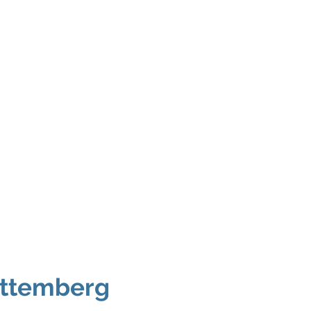
Transparenz
Tanz
Mehr
Syndrom
chen mit
eiligung e.V.
ttemberg