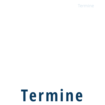
e
Verbände
KFS & Beratung
Termine
Klippel-Feil-
Inklusion von Mens
Behinderung und Benacht
Termine