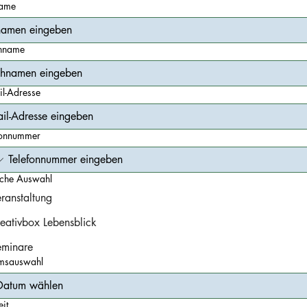
ame
hname
il-Adresse
fonnummer
ache Auswahl
ranstaltung
eativbox Lebensblick
eminare
msauswahl
it