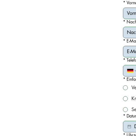
*
Vorn
*
Nac
*
E-Ma
*
Tele
*
Einf
Ve
Kr
S
*
Datu
*
Uhrze