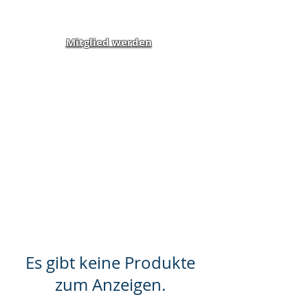
Mitglied werden
Klippel-Feil-Syndrom
Inklusion von Menschen
mit Behinderung und
Benachteiligung e.V.
Es gibt keine Produkte
zum Anzeigen.