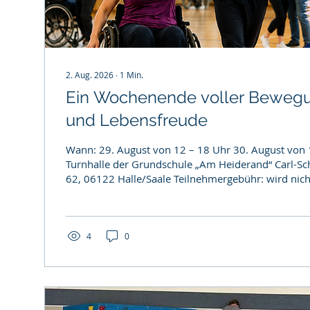
2. Aug. 2026
∙
1
Min.
Ein Wochenende voller Beweg
und Lebensfreude
Wann: 29. August von 12 – 18 Uhr 30. August von 10 – 14 Uhr Wo:
Turnhalle der Grundschule „Am Heiderand“ Carl-Schorlemmer-Ring
62, 06122 Halle/Saale Teilnehmergebühr: wird nic
Verpflegung: 50,00 € pro Person (auch für Begleiter- oder
Assistenzpersonen), wird vor Ort bezahlt. Anmeldu
info@klippel-feil-syndrom.com oder 0151/41285384. Auch
WhatsApp möglich.
4
0