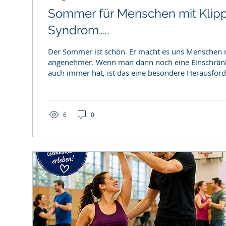
Sommer für Menschen mit Klipp
Syndrom…..
Der Sommer ist schön. Er macht es uns Menschen 
angenehmer. Wenn man dann noch eine Einschränk
auch immer hat, ist das eine besondere Herausford
es euch in diesem Sommer? Welche Challange hält
euch bereit? Wir freuen uns auf eure Meinungen. L
unter Wahrung der Netiquette. Was ist es, was euch besonders
beschäftigt? zum Beispiel: Ergonomie beim Schwimmen, Klimaanlage
6
0
& Zugluft, Hydratation & Haltung Sommer für...