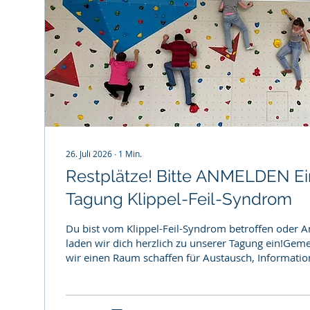
26. Juli 2026
∙
1
Min.
Restplätze! Bitte ANMELDEN Ei
Tagung Klippel-Feil-Syndrom
Du bist vom Klippel-Feil-Syndrom betroffen oder 
laden wir dich herzlich zu unserer Tagung ein!Ge
wir einen Raum schaffen für Austausch, Informati
Dich erwarten spannende Vorträge, persönliche Er
und die Möglichkeit, dich mit anderen Betroffenen
vernetzen. Datum: 25. Bis 27. September 2026 Ort: Heinrich Pesc