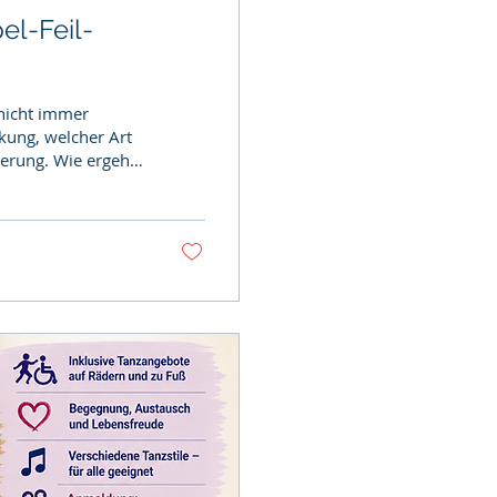
el-Feil-
nicht immer
ung, welcher Art
erung. Wie ergeht
 dieser Sommer für
ocker, offen und