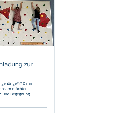
nladung zur
Angehörige*r? Dann
meinsam möchten
on und Begegnung.
fahrungsberichte
 und Familien zu
h