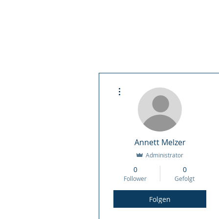
Home
News
Spend
Weitere Optionen
Annett Melzer
Administrator
Mitglied werden
0
0
Follower
Gefolgt
Folgen