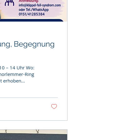
ung, Begegnung
ht erhoben
ng unter
 per