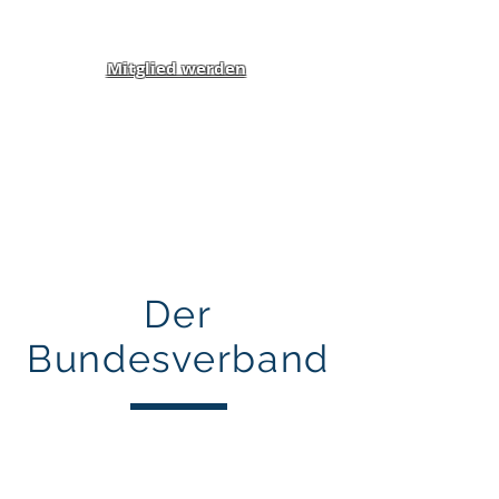
Mitglied werden
Klippel-Feil-Syndrom
Inklusion von Menschen
mit Behinderung und
Benachteiligung e.V.
Der
Bundesverband