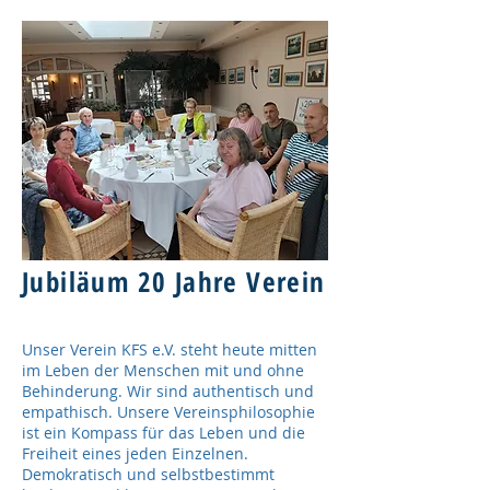
Jubiläum 20 Jahre Verein
Unser Verein KFS e.V. steht heute mitten
im Leben der Menschen mit und ohne
Behinderung. Wir sind authentisch und
empathisch. Unsere Vereinsphilosophie
ist ein Kompass für das Leben und die
Freiheit eines jeden Einzelnen.
Demokratisch und selbstbestimmt