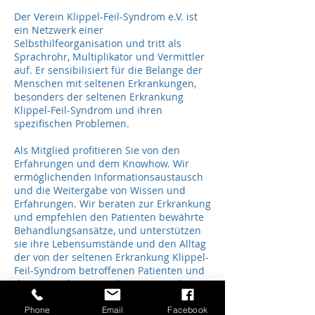
Der Verein Klippel-Feil-Syndrom e.V. ist
ein Netzwerk einer
Selbsthilfeorganisation und tritt als
Sprachrohr, Multiplikator und Vermittler
auf. Er sensibilisiert für die Belange der
Menschen mit seltenen Erkrankungen,
besonders der seltenen Erkrankung
Klippel-Feil-Syndrom und ihren
spezifischen Problemen.
Als Mitglied profitieren Sie von den
Erfahrungen und dem Knowhow. Wir
ermöglichenden Informationsaustausch
und die Weitergabe von Wissen und
Erfahrungen. Wir beraten zur Erkrankung
und empfehlen den Patienten bewährte
Behandlungsansätze, und unterstützen
sie ihre Lebensumstände und den Alltag
der von der seltenen Erkrankung Klippel-
Feil-Syndrom betroffenen Patienten und
deren Familien zu verbessern. Wir bieten
Weiterbildungen und Seminare an zu
Themen der Behinderten- und
Phone
Email
Facebook