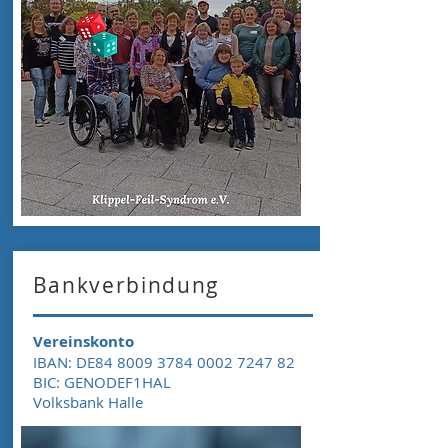
Bankverbindung
Vereinskonto
IBAN: DE84
8009 3784 0002 7247
82
BIC: GENODEF1HAL
Volksbank Halle