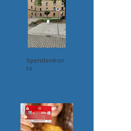
Spendenkon
to
IBAN: DE26
8005 3762 1894 0926
74
BIC: NOLADE21HAL
Saalespakasse