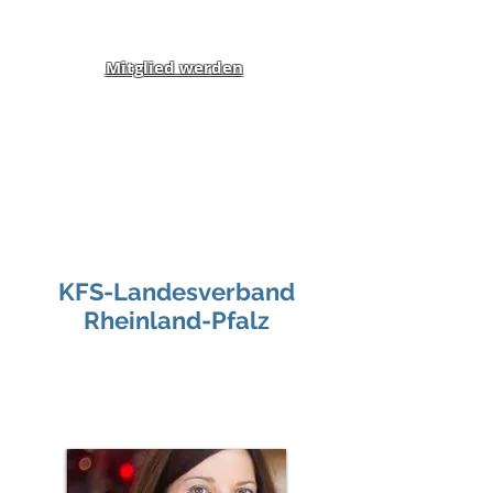
Mitglied werden
Klippel-Feil-Syndrom
Inklusion von Menschen
mit Behinderung und
Benachteiligung e.V.
KFS-Landesverband
Rheinland-Pfalz