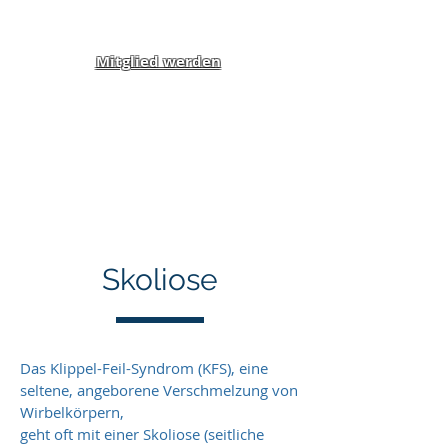
Mitglied werden
Klippel-Feil-Syndrom
Inklusion von Menschen
mit Behinderung und
Benachteiligung e.V.
Skoliose
Überschrift 1
Das Klippel-Feil-Syndrom (KFS), eine
seltene, angeborene Verschmelzung von
Wirbelkörpern,
geht oft mit einer Skoliose (seitliche