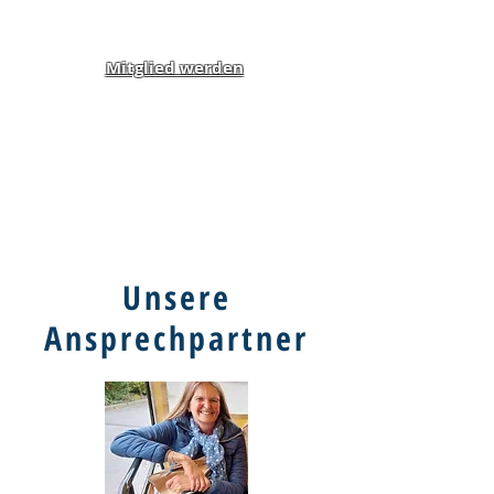
Mitglied werden
Klippel-Feil-Syndrom
Inklusion von Menschen
mit Behinderung und
Benachteiligung e.V.
Unsere
Ansprechpartner