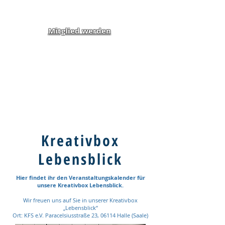
Mitglied werden
Klippel-Feil-Syndrom
Inklusion von Menschen
mit Behinderung und
Benachteiligung e.V.
Kreativbox
Lebensblick
Hier findet ihr den Veranstaltungskalender für
unsere Kreativbox Lebensblick.
Wir freuen uns auf Sie in unserer Kreativbox
„Lebensblick“
Ort: KFS e.V. Paracelsiusstraße 23, 06114 Halle (Saale)