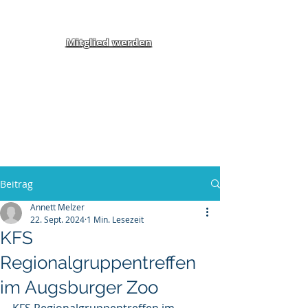
Mitglied werden
Klippel-Feil-Syndrom
Inklusion von Menschen
mit Behinderung und
Benachteiligung e.V.
Beitrag
Annett Melzer
22. Sept. 2024
1 Min. Lesezeit
KFS
Regionalgruppentreffen
im Augsburger Zoo