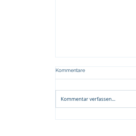
Kommentare
Kommentar verfassen...
Sommer für
Menschen mit Klippel-Feil-
Impress
Syndrom…..