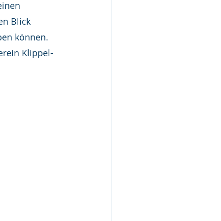
einen 
n Blick 
aben können.
rein Klippel-