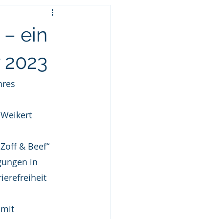
 – ein
 2023
hres 
Weikert 
Zoff & Beef“ 
gungen in 
erefreiheit 
mit 