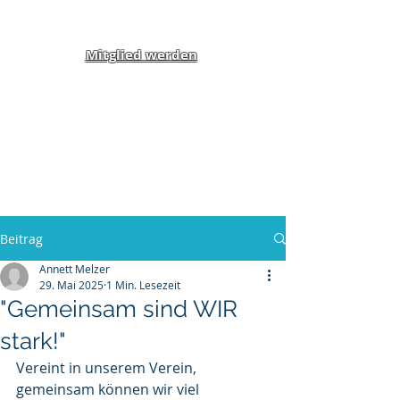
Mitglied werden
Klippel-Feil-Syndrom
Inklusion von Menschen
mit Behinderung und
Benachteiligung e.V.
Beitrag
Annett Melzer
29. Mai 2025
1 Min. Lesezeit
"Gemeinsam sind WIR
stark!"
Vereint in unserem Verein, 
gemeinsam können wir viel 