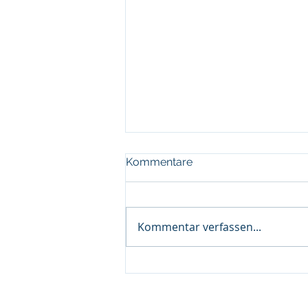
Kommentare
Kommentar verfassen...
Sommer für
Menschen mit Klippel-Feil-
Impress
Syndrom…..