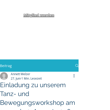
Mitglied werden
Klippel-Feil-Syndrom
Inklusion von Menschen
mit Behinderung und
Benachteiligung e.V.
Beitrag
Annett Melzer
27. Juni
1 Min. Lesezeit
Einladung zu unserem
Tanz- und
Bewegungsworkshop am