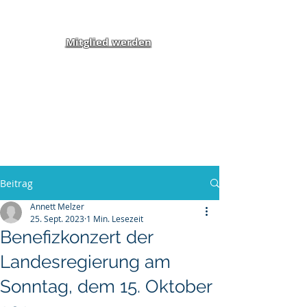
Mitglied werden
Klippel-Feil-Syndrom
Inklusion von Menschen
mit Behinderung und
Benachteiligung e.V.
Beitrag
Annett Melzer
25. Sept. 2023
1 Min. Lesezeit
Benefizkonzert der
Landesregierung am
Sonntag, dem 15. Oktober