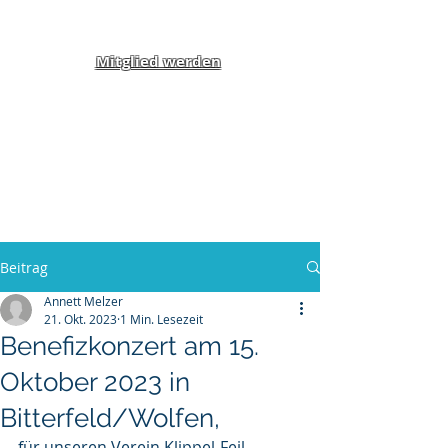
Mitglied werden
Klippel-Feil-Syndrom
Inklusion von Menschen
mit Behinderung und
Benachteiligung e.V.
Beitrag
Annett Melzer
21. Okt. 2023
1 Min. Lesezeit
Benefizkonzert am 15.
Oktober 2023 in
Bitterfeld/Wolfen,
für unseren Verein Klippel-Feil-