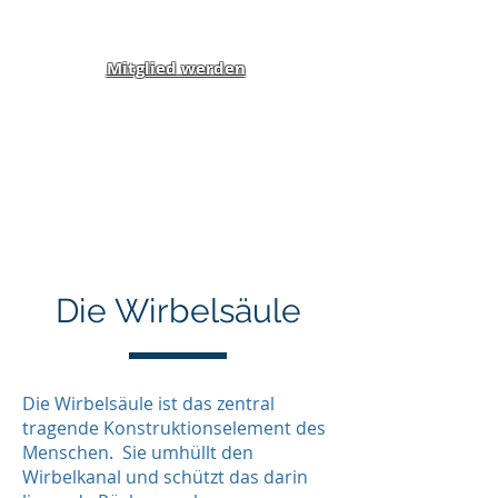
Mitglied werden
Klippel-Feil-Syndrom
Inklusion von Menschen
mit Behinderung und
Benachteiligung e.V.
Die Wirbelsäule
Überschrift 1
Die Wirbelsäule ist das zentral
tragende Konstruktionselement des
Menschen. Sie umhüllt den
Wirbelkanal und schützt das darin