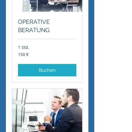
OPERATIVE
BERATUNG
1 Std.
150
150 €
Euro
Buchen