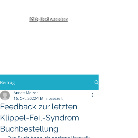
Mitglied werden
Klippel-Feil-Syndrom
Inklusion von Menschen
mit Behinderung und
Benachteiligung e.V.
Beitrag
Annett Melzer
16. Okt. 2022
1 Min. Lesezeit
Feedback zur letzten
Klippel-Feil-Syndrom
Buchbestellung