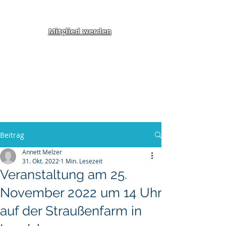
Mitglied werden
Klippel-Feil-Syndrom
Inklusion von Menschen
mit Behinderung und
Benachteiligung e.V.
Beitrag
Annett Melzer
31. Okt. 2022
1 Min. Lesezeit
Veranstaltung am 25.
November 2022 um 14 Uhr
auf der Straußenfarm in