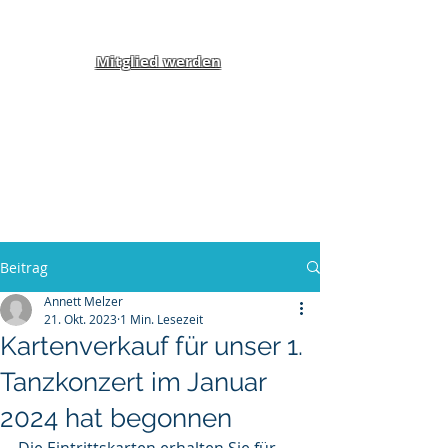
Mitglied werden
Klippel-Feil-Syndrom
Inklusion von Menschen
mit Behinderung und
Benachteiligung e.V.
Beitrag
Annett Melzer
21. Okt. 2023
1 Min. Lesezeit
Kartenverkauf für unser 1.
Tanzkonzert im Januar
2024 hat begonnen