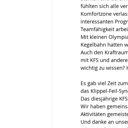
fühlten sich alle v
Komfortzone verlass
interessanten Prog
Teamfähigkeit arb
Mit kleinen Olympia
Kegelbahn hatten wi
Auch den Kraftraum
mit KFS und andere
wichtig zu wissen?
Es gab viel Zeit z
das Klippel-Feil-Sy
Das diesjährige KFS-
Wir haben gemeinsa
Aktivitäten gemeist
Und danke an unsere