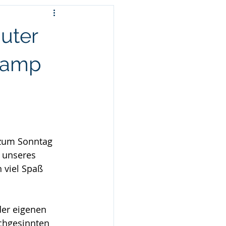
uter
ecamp
 zum Sonntag 
 unseres 
 viel Spaß 
er eigenen 
chgesinnten 