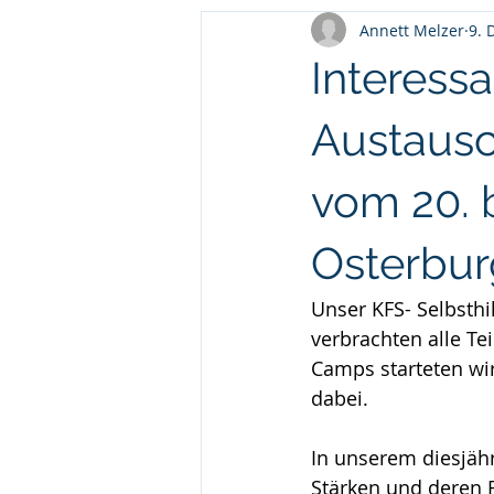
Annett Melzer
9. 
Interess
Austausc
vom 20. 
Osterbur
Unser KFS- Selbsth
verbrachten alle T
Camps starteten wi
dabei. 
In unserem diesjäh
Stärken und deren F