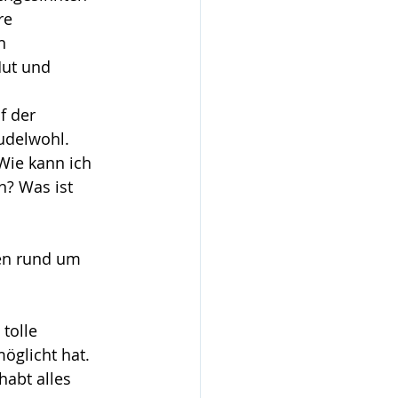
re 
n 
ut und 
f der 
udelwohl. 
Wie kann ich 
? Was ist 
en rund um 
tolle 
öglicht hat. 
abt alles 