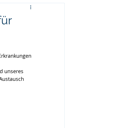
für
 Erkrankungen 
d unseres 
 Austausch 