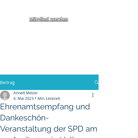
Mitglied werden
Klippel-Feil-Syndrom
Inklusion von Menschen
mit Behinderung und
Benachteiligung e.V.
Beitrag
Annett Melzer
6. Mai 2023
1 Min. Lesezeit
Ehrenamtsempfang und
Dankeschön-
Veranstaltung der SPD am