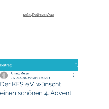
Mitglied werden
Klippel-Feil-Syndrom
Inklusion von Menschen
mit Behinderung und
Benachteiligung e.V.
Beitrag
Annett Melzer
21. Dez. 2025
0 Min. Lesezeit
Der KFS e.V. wünscht
einen schönen 4. Advent