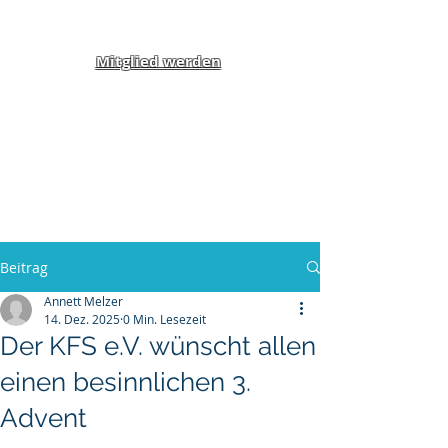
Mitglied werden
Klippel-Feil-Syndrom
Inklusion von Menschen
mit Behinderung und
Benachteiligung e.V.
Beitrag
Annett Melzer
14. Dez. 2025
0 Min. Lesezeit
Der KFS e.V. wünscht allen
einen besinnlichen 3.
Advent